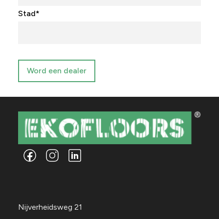
Stad
*
Word een dealer
Nijverheidsweg 21