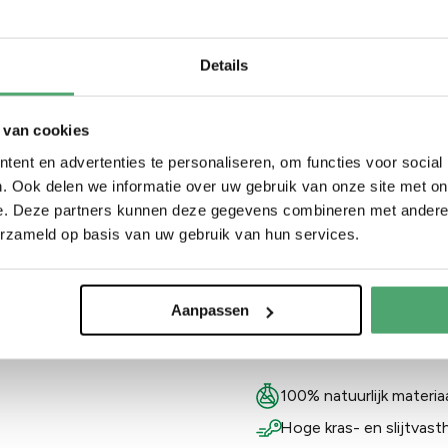
onderscheidt door zijn robu
onbehandelde afwerking laa
Details
hout goed zien, waardoor i
de Serengeti perfect voor
 van cookies
voor vakmanschap, kwalitei
ent en advertenties te personaliseren, om functies voor social
. Ook delen we informatie over uw gebruik van onze site met on
functioneel als visueel ee
e. Deze partners kunnen deze gegevens combineren met andere i
erzameld op basis van uw gebruik van hun services.
Interesse? Dealer word
Aanpassen
100% natuurlijk materia
Hoge kras- en slijtvast