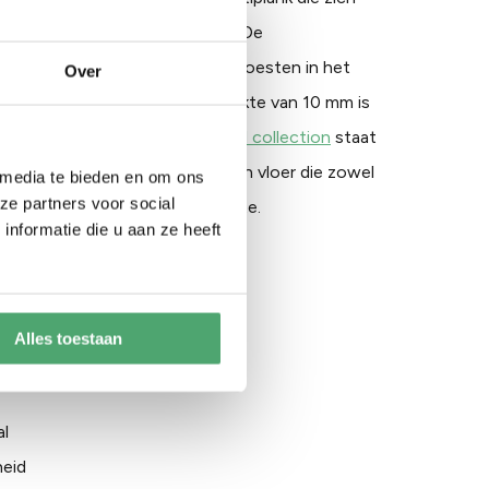
uste en natuurlijke uitstraling. De
t de karaktervolle nerven en knoesten in het
Over
edere plank uniek is. Met een dikte van 10 mm is
 vloerverwarming.
De EKO Wood collection
staat
t en duurzaamheid, en biedt een vloer die zowel
 media te bieden en om ons
ze partners voor social
n meerwaarde biedt voor je ruimte.
nformatie die u aan ze heeft
en
Alles toestaan
al
heid