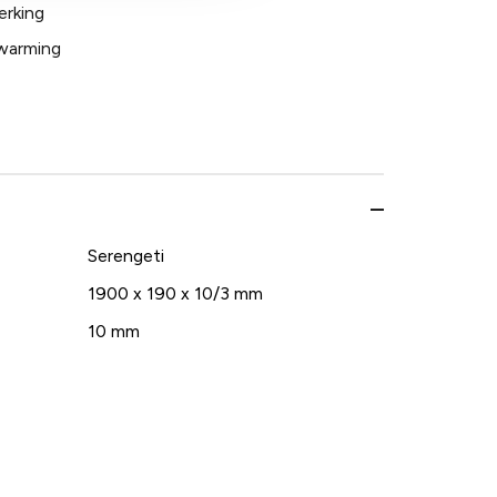
werking
rwarming
Serengeti
1900 x 190 x 10/3 mm
10 mm
190 mm
1900 mm
4,332
Geen