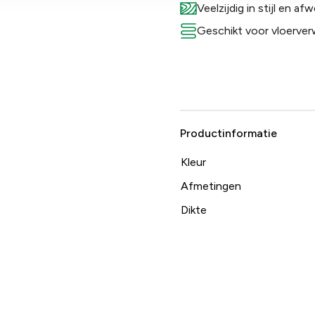
Veelzijdig in stijl en af
Geschikt voor vloerve
Productinformatie
Kleur
Afmetingen
Dikte
Breedte
Lengte
M² per pak
Behandeling