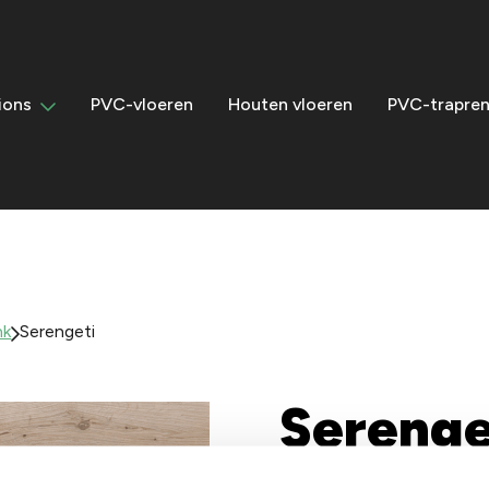
ions
PVC-vloeren
Houten vloeren
PVC-trapren
nk
Serengeti
Serenge
De Serengeti uit de EKO Wo