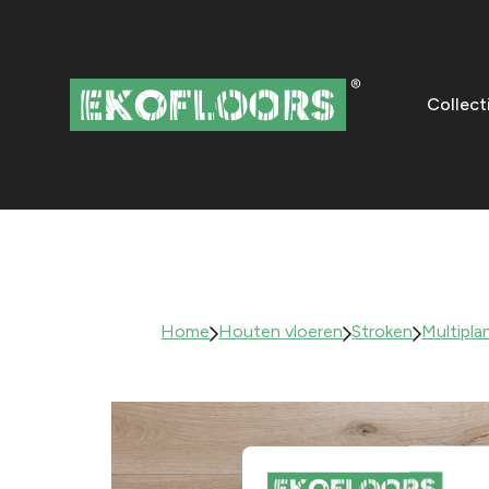
Collect
Home
Houten vloeren
Stroken
Multipla