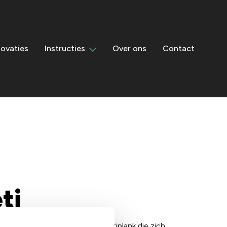
ovaties
Instructies
Over ons
Contact
ti
od collection is een eiken multiplank die zich